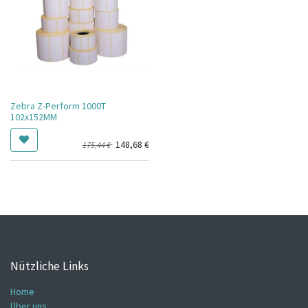
Zebra Z-Perform 1000T
102x152MM
148,68
€
175,44
€
Nützliche Links
Home
Über uns