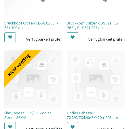
Druckkopf Citizen CL-S631/CLP-
Druckkopf Citizen CL-S521, CL-
631 300 dpi
P621, CL-S621 203 dpi
Verfügbarkeit prüfen
Verfügbarkeit prüfen
Nicht vorrätig
Linx Cabezal TT5/ICE Zodiac
Godex Cabezal
Series 53MM
ZX420/ZX420i/ZX420i+ 203 dpi