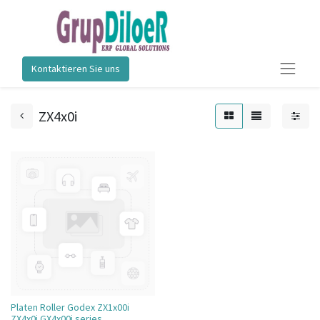
Kontaktieren Sie uns
ZX4x0i
Platen Roller Godex ZX1x00i
ZX4x0i GX4x00i series