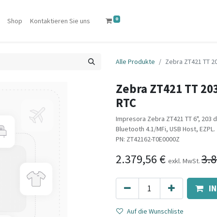
0
Shop
Kontaktieren Sie uns
Alle Produkte
Zebra ZT421 TT 20
Zebra ZT421 TT 203
RTC
Impresora Zebra ZT421 TT 6", 203 d
Bluetooth 4.1/MFi, USB Host, EZPL.
PN: ZT42162-T0E0000Z
2.379,56
€
3.8
exkl. MwSt.
I
Auf die Wunschliste